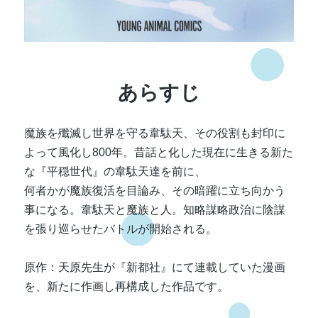
あらすじ
魔族を殲滅し世界を守る韋駄天、その役割も封印に
よって風化し800年。昔話と化した現在に生きる新た
な『平穏世代』の韋駄天達を前に、
何者かが魔族復活を目論み、その暗躍に立ち向かう
事になる。韋駄天と魔族と人。知略謀略政治に陰謀
を張り巡らせたバトルが開始される。
原作：天原先生が『新都社』にて連載していた漫画
を、新たに作画し再構成した作品です。