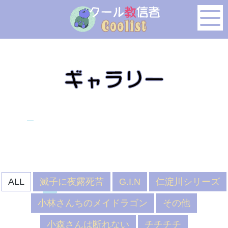
このページの本文へ移動
ALL
滅子に夜露死苦
G.I.N
仁淀川シリーズ
小林さんちのメイドラゴン
その他
小森さんは断れない
チチチチ