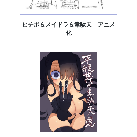
ピチボ＆メイドラ＆韋駄天 アニメ
化