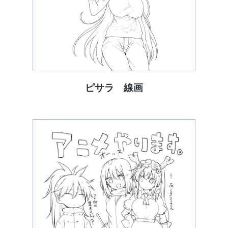
ピサラ 線画