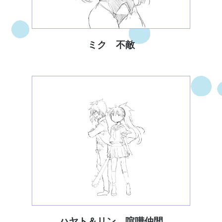
ミク 不敵
ハヤト＆リン 喧嘩仲間