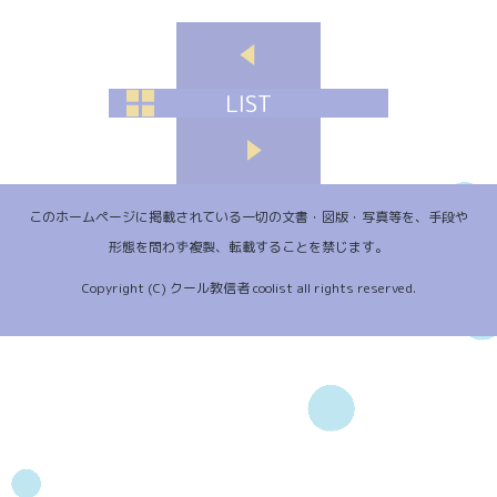
LIST
このホームページに掲載されている一切の文書・図版・写真等を、手段や
形態を問わず複製、転載することを禁じます。
Copyright (C) クール教信者 coolist all rights reserved.