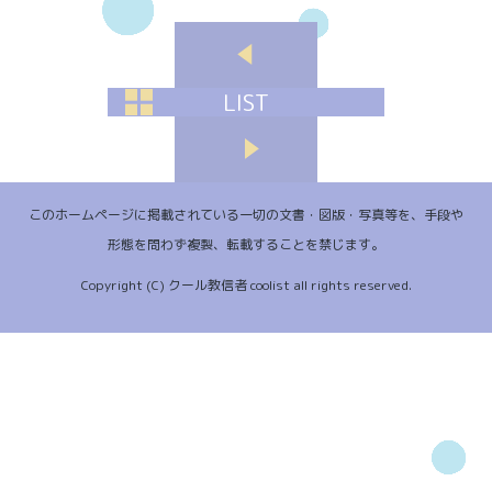
LIST
このホームページに掲載されている一切の文書・図版・写真等を、手段や
形態を問わず複製、転載することを禁じます。
Copyright (C) クール教信者 coolist all rights reserved.