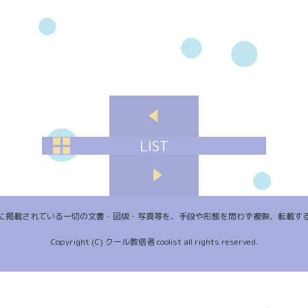
LIST
に掲載されている一切の文書・図版・写真等を、手段や形態を問わず複製、転載す
Copyright (C) クール教信者 coolist all rights reserved.