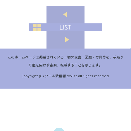
LIST
このホームページに掲載されている一切の文書・図版・写真等を、手段や
形態を問わず複製、転載することを禁じます。
Copyright (C) クール教信者 coolist all rights reserved.