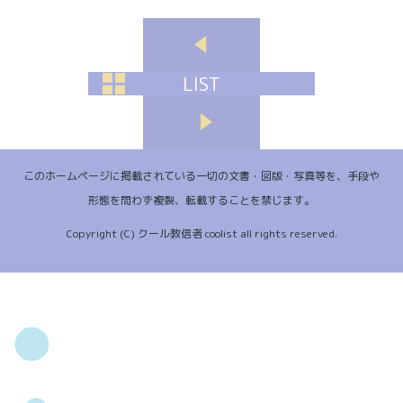
LIST
このホームページに掲載されている一切の文書・図版・写真等を、手段や
形態を問わず複製、転載することを禁じます。
Copyright (C) クール教信者 coolist all rights reserved.