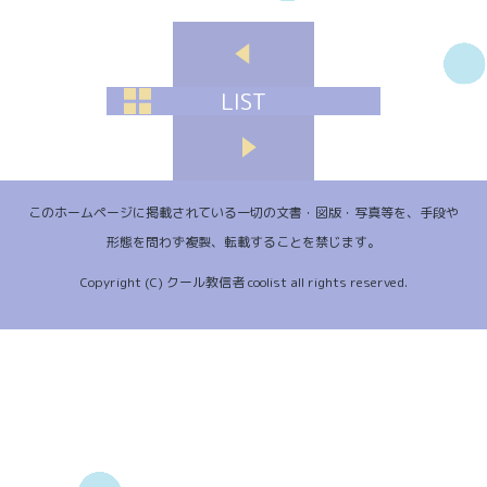
LIST
このホームページに掲載されている一切の文書・図版・写真等を、手段や
形態を問わず複製、転載することを禁じます。
Copyright (C) クール教信者 coolist all rights reserved.