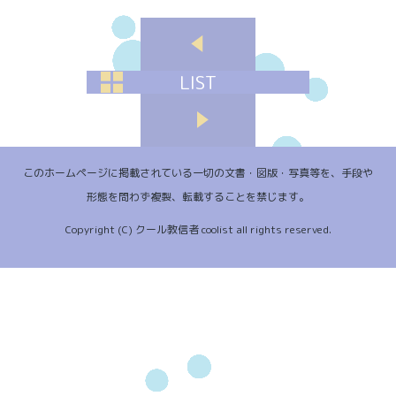
LIST
このホームページに掲載されている一切の文書・図版・写真等を、手段や
形態を問わず複製、転載することを禁じます。
Copyright (C) クール教信者 coolist all rights reserved.