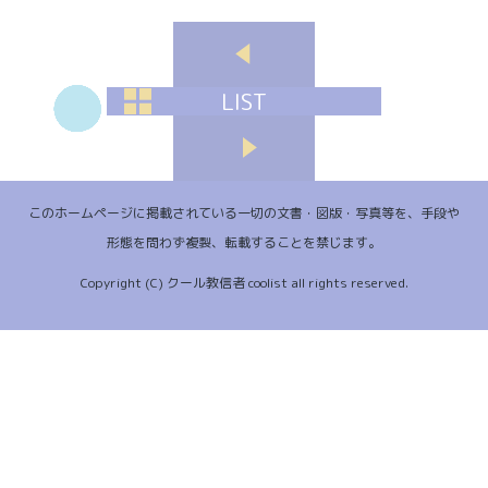
LIST
このホームページに掲載されている一切の文書・図版・写真等を、手段や
形態を問わず複製、転載することを禁じます。
Copyright (C) クール教信者 coolist all rights reserved.