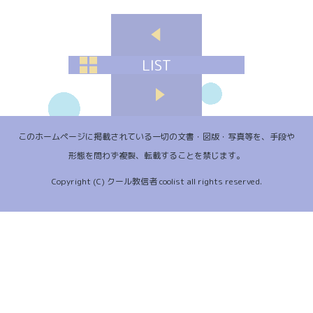
LIST
このホームページに掲載されている一切の文書・図版・写真等を、手段や
形態を問わず複製、転載することを禁じます。
Copyright (C) クール教信者 coolist all rights reserved.